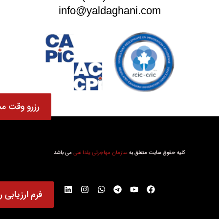
info@yaldaghani.com
رزرو وقت مش
کلیه حقوق سایت متعلق به
سازمان مهاجرتی یلدا غنی
می باشد
فرم ارزیابی ر