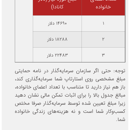
خانواده
کانادا)
1
14690 دلار
2
18288 دلار
3
22483 دلار
توجه: حتی اگر سازمان سرمایه‌گذار در نامه حمایتی
4
27297 دلار
مبلغ مشخصی روی استارتاپ شما سرمایه‌گذاری کند،
باز هم نیاز دارید تا متناسب با تعداد اعضای خانواده،
5
30690 دلار
مبالغ جدول بالا را برای اثبات تمکن مالی نشان دهید
زیرا مبلغ تعیین شده توسط سرمایه‌گذار صرفا مختص
6
34917 دلار
کسب‌وکار شما است و نه هزینه‌های زندگی خانواده
شما.
7
38875 دلار