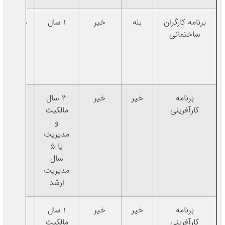
برنامه کارگران
بله
خیر
۱ سال
CLB5 یا
ساختمانی
CLB4
بسته به
ناک
شغلی
برنامه
خیر
خیر
۳ سال
CLB5
کارآفرینی
مالکیت
و
مدیریت
یا ۵
سال
مدیریت
ارشد
برنامه
خیر
خیر
1 سال
CLB7
کارآفرینی
مالکیت