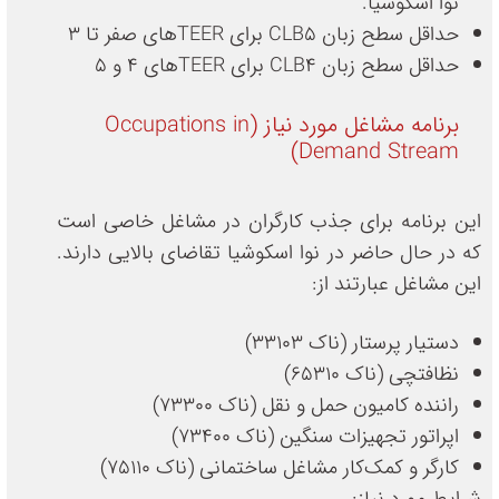
نوا اسکوشیا.
حداقل سطح زبان CLB5 برای TEERهای صفر تا 3
حداقل سطح زبان CLB4 برای TEERهای 4 و 5
برنامه مشاغل مورد نیاز (Occupations in
Demand Stream)
این برنامه برای جذب کارگران در مشاغل خاصی است
که در حال حاضر در نوا اسکوشیا تقاضای بالایی دارند.
این مشاغل عبارتند از:
دستیار پرستار (ناک 33103)
نظافتچی (ناک 65310)
راننده کامیون حمل و نقل (ناک 73300)
اپراتور تجهیزات سنگین (ناک 73400)
کارگر و کمک‌کار مشاغل ساختمانی (ناک 75110)