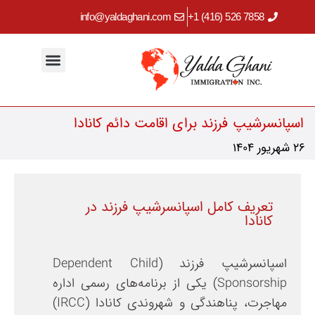
info@yaldaghani.com
7858 526 (416) 1+
مهاجرت کاری
اقامت دائم کانادا
برنامه‌های استانی
ابزارهای کاربردی
سرمایه‌گذاری در کانادا
مهاجرت تحصیلی
اسپانسرشیپ فرزند برای اقامت دائم کانادا
26 شهریور 1404
تعریف کامل اسپانسرشیپ فرزند در
کانادا
اسپانسرشیپ فرزند (Dependent Child
Sponsorship) یکی از برنامه‌های رسمی اداره
مهاجرت، پناهندگی و شهروندی کانادا (IRCC)