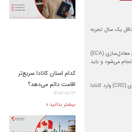
حداقل یک سال تجربه
علاوه بر این، داشتن مدرک زبان معتبر (انگلیسی یا فرانسوی) در سطح حداقل CLB 7 و ارائه مدرک تحصیلی معتبر یا ارزیابی معادل‌سازی (ECA)
جام می‌شود و باید
کدام استان کانادا سریع‌تر
اقامت دائم می‌دهد؟
این مسیر برای افرادی مناسب است که تجربه کاری تخصصی در خارج از کانادا دارند و قصد دارند از طریق سیستم امتیازبندی (CRS) وارد کانادا
1405/05/13
بیشتر بدانید »