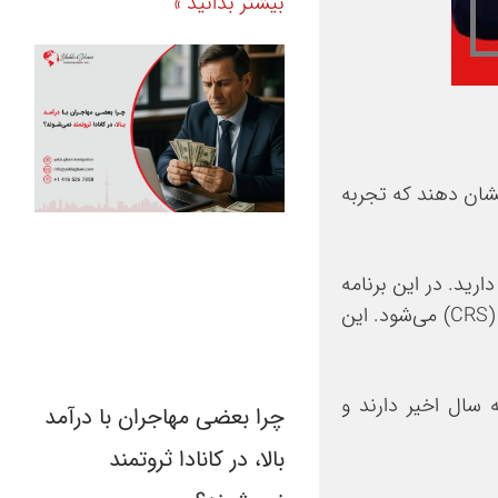
بیشتر بدانید »
شان دهند که تجربه
ک به حداقل سطح زبان CLB 7 و برای مشاغل TEER دو و سه به حداقل سطح زبان CLB 5 نیاز دارید. در این برنامه
شرط تحصیلی اجباری نیست، اما داشتن مدرک کانادایی یا ارزیابی تحصیلی باعث افزایش امتیاز در سیستم رتبه‌بندی جامع (CRS) می‌شود. این
سال اخیر دارند و
چرا بعضی مهاجران با درآمد
بالا، در کانادا ثروتمند