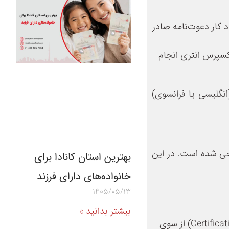
Occu برای متقاضیانی بدون پیشنهاد کار دعوت‌نامه صادر
هایی که از طریق اکسپرس انتری انجام
انگلیسی یا فرانسوی)
حی شده است. در این
بهترین استان کانادا برای
خانواده‌های دارای فرزند
1405/05/13
بیشتر بدانید »
مدرک دانشگاهی الزامی نیست، اما داشتن جاب آفر به امتیاز و تسریع پرونده کمک می‌کند، یا داشتن گواهی مهارت (Certification) از سوی