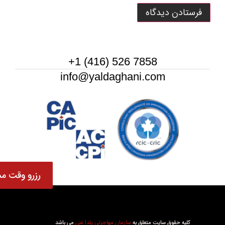
7858 526 (416) 1+
info@yaldaghani.com
رزرو وقت مش
کلیه حقوق سایت متعلق به
سازمان مهاجرتی یلدا غنی
می باشد