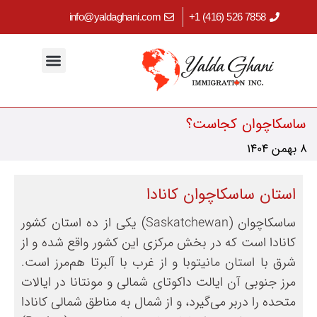
info@yaldaghani.com
7858 526 (416) 1+
مهاجرت کاری
اقامت دائم کانادا
برنامه‌های استانی
ابزارهای کاربردی
سرمایه‌گذاری در کانادا
مهاجرت تحصیلی
ساسکاچوان کجاست؟
8 بهمن 1404
استان ساسکاچوان کانادا
ساسکاچوان (Saskatchewan) یکی از ده استان کشور
کانادا است که در بخش مرکزی این کشور واقع شده و از
شرق با استان مانیتوبا و از غرب با آلبرتا هم‌مرز است.
مرز جنوبی آن ایالت داکوتای شمالی و مونتانا در ایالات
متحده را دربر می‌گیرد، و از شمال به مناطق شمالی کانادا