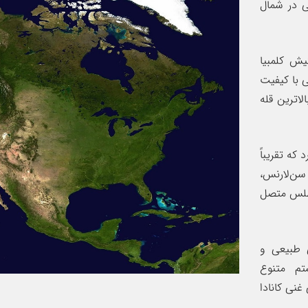
ی در شمال
تیش کلمبیا
ی با کیفیت
لاترین قله
یون دریاچه دارد که تقریباً
سن‌لارنس،
اطلس متصل
ی طبیعی و
‌ متنوع
غنی کانادا