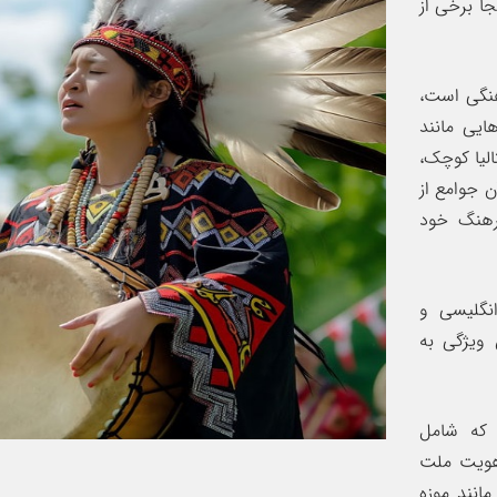
جا برخی از
هنگی است،
ایی مانند
الیا کوچک،
ن جوامع از
رهنگ خود
انگلیسی و
 ویژگی به
 که شامل
 هویت ملت
مانند موزه