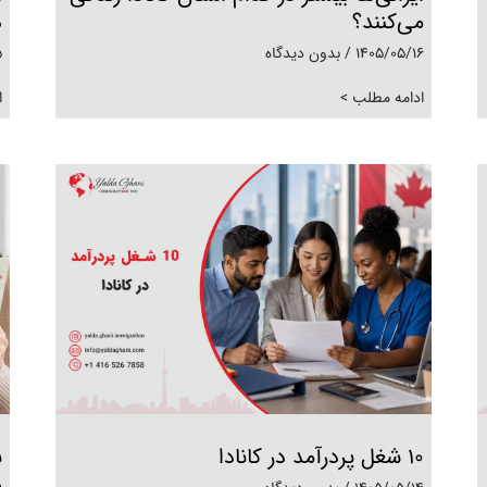
می‌کنند؟
د
1405/05/16
بدون دیدگاه
5
ادامه مطلب >
ا
10 شغل پردرآمد در کانادا
ب
د